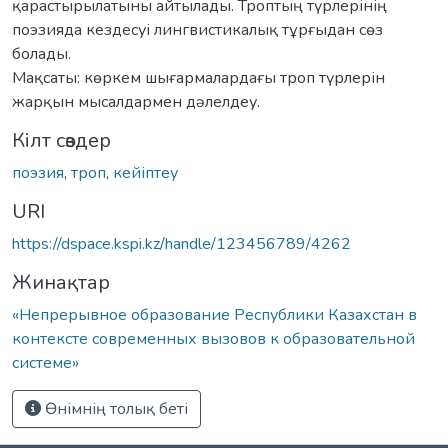
қарастырылатыны айтылады. Троптың түрлерінің
поэзияда кездесуі лингвистикалық тұрғыдан сөз
болады.
Мақсаты: көркем шығармалардағы троп түрлерін
жарқын мысалдармен дəлелдеу.
Кілт сөздер
поэзия
,
троп
,
кейіптеу
URI
https://dspace.kspi.kz/handle/123456789/4262
Жинақтар
«Непрерывное образование Республики Казахстан в
контексте современных вызовов к образовательной
системе»
Өнімнің толық беті