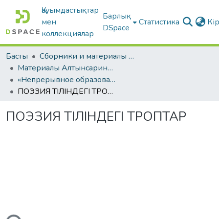
Қауымдастықтар
Барлық
мен
Статистика
Кі
DSpace
коллекциялар
Басты
Сборники и материалы конференций
Материалы Алтынсаринских педагогических чтений
«Непрерывное образование Республики Казахстан в контексте современных вызовов к образовательной системе»
ПОЭЗИЯ ТІЛІНДЕГІ ТРОПТАР
ПОЭЗИЯ ТІЛІНДЕГІ ТРОПТАР