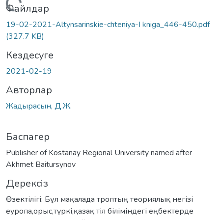
Жүктеу...
Файлдар
19-02-2021-Altynsarinskie-chteniya-I kniga_446-450.pdf
(327.7 KB)
Кездесуге
2021-02-19
Авторлар
Жадырасын, Д.Ж.
Баспагер
Publisher of Kostanay Regional University named after
Akhmet Baitursynov
Дерексіз
Өзектілігі: Бұл мақалада троптың теориялық негізі
еуропа,орыс,түркі,қазақ тіл біліміндегі еңбектерде