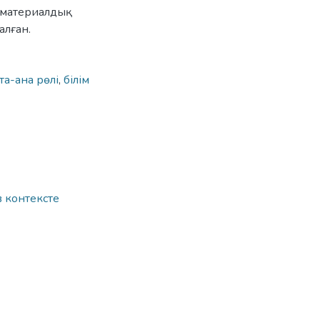
 материалдық
алған.
та-ана рөлі
,
білім
 контексте