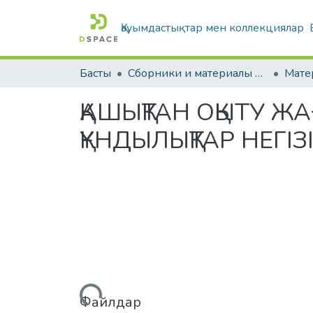
Қауымдастықтар мен коллекциялар
Басты
Сборники и материалы конференций
ҚАШЫҚТАН ОҚЫТУ 
ҚҰНДЫЛЫҚТАР НЕГІЗ
Жүктеу...
Файлдар