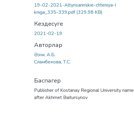
19-02-2021-Altynsarinskie-chteniya-I
kniga_335-339.pdf
(329.98 KB)
Кездесуге
2021-02-19
Авторлар
Əзім, А.Б.
Сламбекова, Т.С.
Баспагер
Publisher of Kostanay Regional University nam
after Akhmet Baitursynov