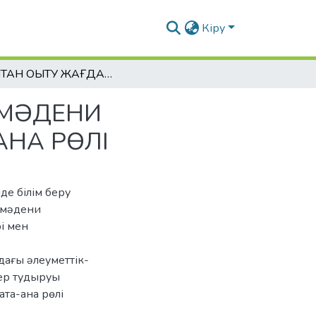
Кіру
ҚАШЫҚТАН ОҚЫТУ ЖАҒДАЙЫНДА ƏЛЕУМЕТТІК-МƏДЕНИ ҚҰНДЫЛЫҚТАР НЕГІЗІНДЕ БІЛІМ БЕРУДЕГІ АТА-АНА РӨЛІ
-МƏДЕНИ
-АНА РӨЛІ
де білім беру
к-мəдени
рі мен
дағы əлеуметтік-
ер тудыруы
ата-ана рөлі