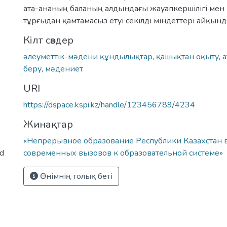
ата-ананың баланың алдындағы жауапкершілігі мен
тұрғыдан қамтамасыз етуі секілді міндеттері айқынд
Кілт сөздер
əлеуметтік-мəдени құндылықтар
,
қашықтан оқыту
,
а
беру
,
мəдениет
URI
https://dspace.kspi.kz/handle/123456789/4234
Жинақтар
«Непрерывное образование Республики Казахстан в
ed
современных вызовов к образовательной системе»
Өнімнің толық беті