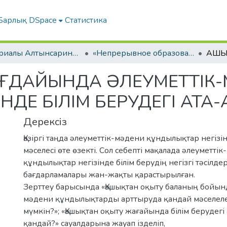
Барлық DSpace
Статистика
Материалы Алтынсаринских педагогических чтений
«Непрерывное образование Республики Казахстан в контексте современных вызовов к образовательной системе»
ЖАҒДАЙЫНДА ƏЛЕУМЕТТІК
ІНДЕ БІЛІМ БЕРУДЕГІ АТА
Дерексіз
Қазіргі таңда əлеуметтік-мəдени құндылықтар негізін
мəселесі өте өзекті. Сол себепті мақалада əлеуметті
құндылықтар негізінде білім берудің негізгі тəсілде
бағдарламалары жан-жақты қарастырылған.
Зерттеу барысында «Қашықтан оқыту баланың бойын
мəдени құндылықтарды арттыруда қандай мəселел
мүмкін?»; «Қашықтан оқыту жағайында білім берудегі 
қандай?» сауалдарына жауап ізделіп,