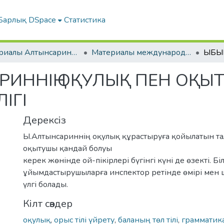
Барлық DSpace
Статистика
Материалы Алтынсаринских педагогических чтений
Материалы международной научно-практической конференции к 180-летию Ы.Алтынсарина "Просветительские идеи Ы.Алтынсарина: истоки, развитие, современность"
ИННІҢ ОҚУЛЫҚ ПЕН ОҚЫ
ЛІГІ
Дерексіз
Ы.Алтынсариннің оқулық құрастыруға қойылатын т
оқытушы қандай болуы
керек жөнінде ой-пікірлері бүгінгі күні де өзекті. Біл
ұйымдастырушыларға инспектор ретінде өмірі ме
үлгі болады.
Кілт сөздер
оқулық
,
орыс тілі үйрету
,
баланың төл тілі
,
грамматик