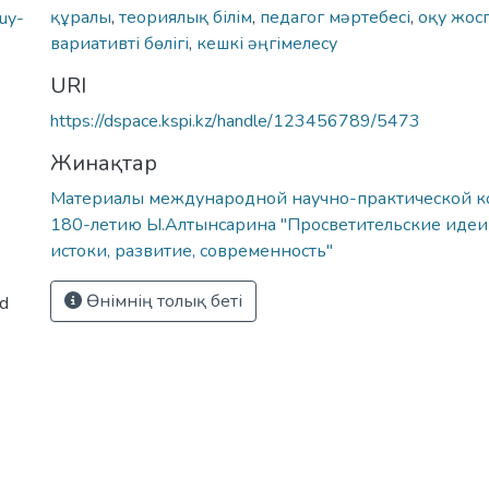
құралы
,
теориялық білім
,
педагог мəртебесі
,
оқу жос
uy-
вариативті бөлігі
,
кешкі əңгімелесу
URI
https://dspace.kspi.kz/handle/123456789/5473
Жинақтар
Материалы международной научно-практической 
180-летию Ы.Алтынсарина "Просветительские идеи
истоки, развитие, современность"
Өнімнің толық беті
ed