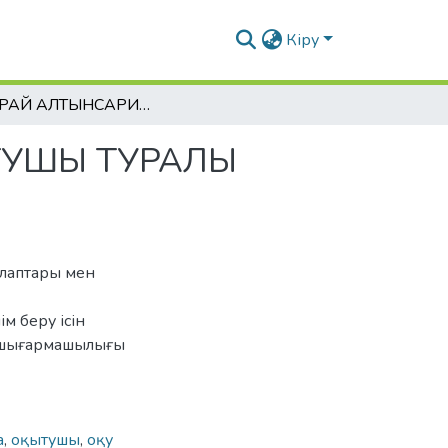
Кіру
ЫБЫРАЙ АЛТЫНСАРИННІҢ ОҚУЛЫҚ ПЕН ОҚЫТУШЫ ТУРАЛЫ ПІКІРЛЕРІНІҢ ӨЗЕКТІЛІГІ
ТУШЫ ТУРАЛЫ
алаптары мен
ім беру ісін
н шығармашылығы
а
,
оқытушы
,
оқу