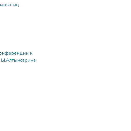
парының
конференции к
 Ы.Алтынсарина: