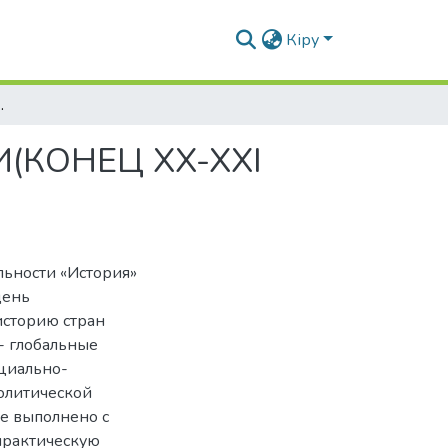
Кіру
КИ(КОНЕЦ XX-XXI ВВ.)
(КОНЕЦ XX-XXI
льности «История»
день
историю стран
- глобальные
циально-
политической
е выполнено с
практическую