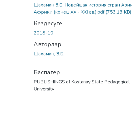
Шахаман З.Б. Новейшая история стран Ази
Африки (конец XX - XXI вв.).pdf
(753.13 KB)
Кездесуге
2018-10
Авторлар
Шахаман, З.Б.
Баспагер
PUBLISHINGS of Kostanay State Pedagogical
University