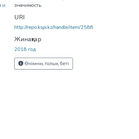
и и
значимость.
URI
http://repo.kspi.kz/handle/item/2588
Жинақтар
2018 год
Өнімнің толық беті