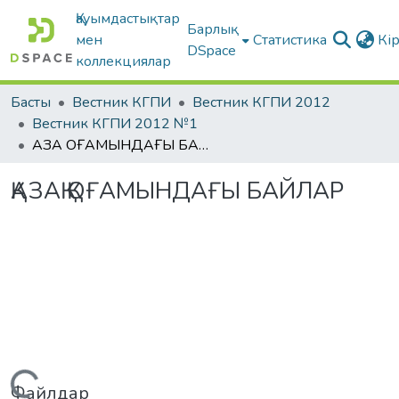
Қауымдастықтар
Барлық
мен
Статистика
Кі
DSpace
коллекциялар
Басты
Вестник КГПИ
Вестник КГПИ 2012
Вестник КГПИ 2012 №1
ҚАЗАҚ ҚОҒАМЫНДАҒЫ БАЙЛАР
ҚАЗАҚ ҚОҒАМЫНДАҒЫ БАЙЛАР
Жүктеу...
Файлдар