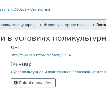
Барлық DSpace
Статистика
Материалы международных научно-практических конференций
«Кросскультурное и полиязычное образование в современном мире»
и в условиях поликультур
URI
http://repo.kspi.kz/handle/item/1234
Жинақтар
«Кросскультурное и полиязычное образование в с
Өнімнің толық беті