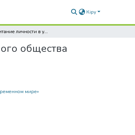
Кіру
Воспитание личности в условиях поликультурного общества
ного общества
овременном мире»