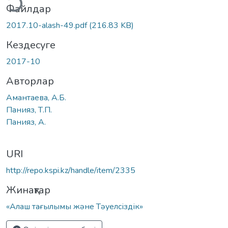
Файлдар
2017.10-alash-49.pdf
(216.83 KB)
Кездесуге
2017-10
Авторлар
Амантаева, А.Б.
Панияз, Т.П.
Панияз, А.
URI
http://repo.kspi.kz/handle/item/2335
Жинақтар
«Алаш тағылымы және Тәуелсіздік»