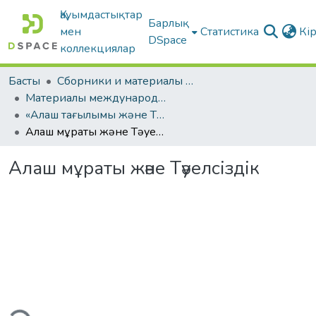
Қауымдастықтар
Барлық
мен
Статистика
Кі
DSpace
коллекциялар
Басты
Сборники и материалы конференций
Материалы международных научно-практических конференций
«Алаш тағылымы және Тәуелсіздік»
Алаш мұраты және Тәуелсіздік
Алаш мұраты және Тәуелсіздік
теу...