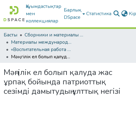
Қауымдастықтар
Барлық
мен
Статистика
Кі
DSpace
коллекциялар
Басты
Сборники и материалы конференций
Материалы международных научно-практических конференций
«Воспитательная работа в современном вузе»
Мəңгілік ел болып қалуда жас ұрпақ бойында патриоттық сезімді дамытудың ұлттық негізі
Мəңгілік ел болып қалуда жас
ұрпақ бойында патриоттық
сезімді дамытудың ұлттық негізі