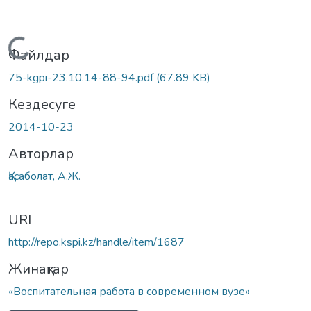
Жүктеу...
Файлдар
75-kgpi-23.10.14-88-94.pdf
(67.89 KB)
Кездесуге
2014-10-23
Авторлар
Қасаболат, А.Ж.
URI
http://repo.kspi.kz/handle/item/1687
Жинақтар
«Воспитательная работа в современном вузе»