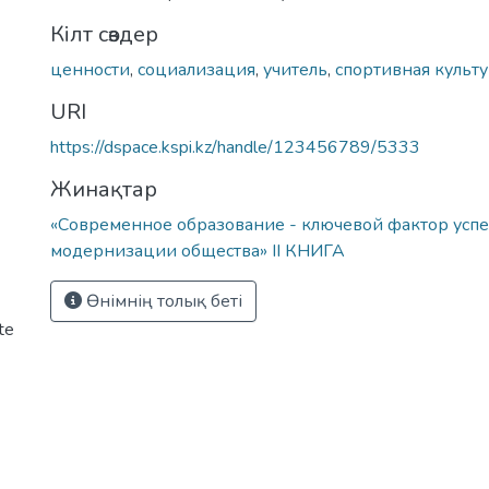
Кілт сөздер
ценности
,
социализация
,
учитель
,
спортивная культ
URI
https://dspace.kspi.kz/handle/123456789/5333
Жинақтар
«Современное образование - ключевой фактор усп
модернизации общества» ІІ КНИГА
Өнімнің толық беті
te