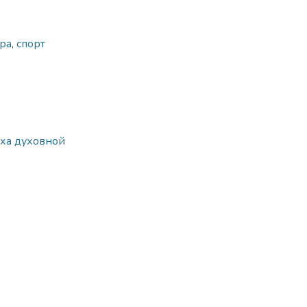
ура
,
спорт
еха духовной