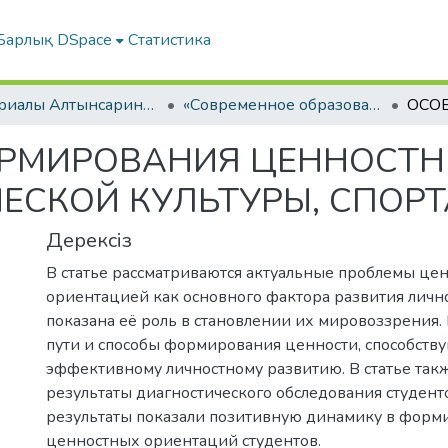
Барлық DSpace
Статистика
Материалы Алтынсаринских педагогических чтений
«Современное образование - ключевой фактор успеха духовной модернизации общества» ІІ КНИГА
РМИРОВАНИЯ ЦЕННОСТН
ЕСКОЙ КУЛЬТУРЫ, СПОРТ
Дерексіз
В статье рассматриваются актуальные проблемы це
ориентацией как основного фактора развития лично
показана её роль в становлении их мировоззрения.
пути и способы формирования ценности, способст
эффективному личностному развитию. В статье так
результаты диагностического обследования студент
результаты показали позитивную динамику в фор
ценностных ориентаций студентов.