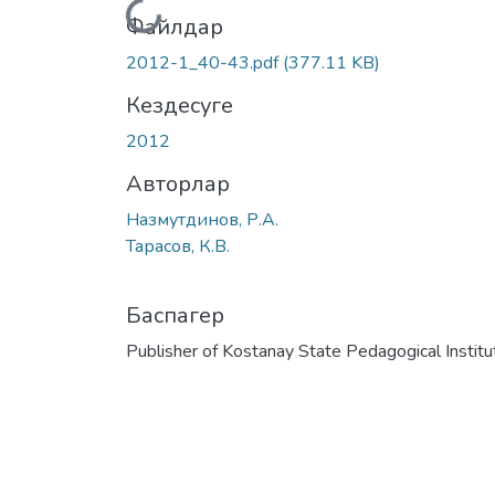
Жүктеу...
Файлдар
2012-1_40-43.pdf
(377.11 KB)
Кездесуге
2012
Авторлар
Назмутдинов, Р.А.
Тарасов, К.В.
Баспагер
Publisher of Kostanay State Pedagogical Institu