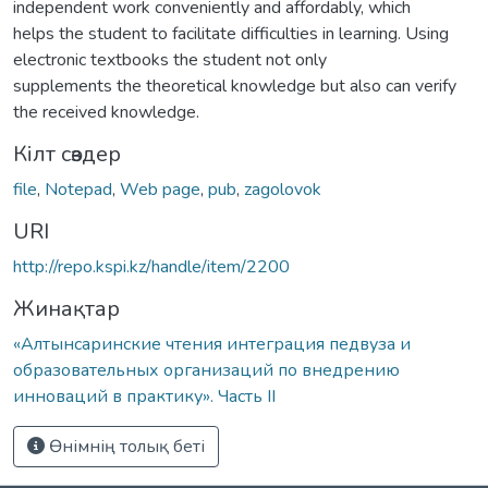
independent work conveniently and affordably, which
helps the student to facilitate difficulties in learning. Using
electronic textbooks the student not only
supplements the theoretical knowledge but also can verify
the received knowledge.
Кілт сөздер
file
,
Notepad
,
Web page
,
pub
,
zagolovok
URI
http://repo.kspi.kz/handle/item/2200
Жинақтар
«Алтынсаринские чтения интеграция педвуза и
образовательных организаций по внедрению
инноваций в практику». Часть II
Өнімнің толық беті