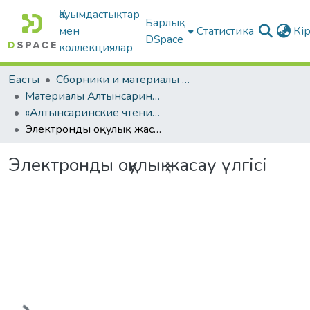
Қауымдастықтар
Барлық
мен
Статистика
Кі
DSpace
коллекциялар
Басты
Сборники и материалы конференций
Материалы Алтынсаринских педагогических чтений
«Алтынсаринские чтения интеграция педвуза и образовательных организаций по внедрению инноваций в практику». Часть II
Электронды оқулық жасау үлгісі
Электронды оқулық жасау үлгісі
Жүктеу...