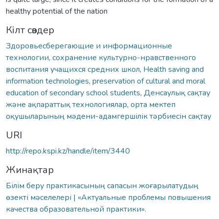
healthy potential of the nation
Кілт сөздер
Здоровьесберегающие и информационные
технологии
,
сохранение культурно-нравственного
воспитания учащихся средних школ
,
Health saving and
information technologies
,
preservation of cultural and moral
education of secondary school students
,
Денсаулық сақтау
жəне ақпараттық технологиялар
,
орта мектеп
оқушыларының мəдени-адамгершілік тəрбиесін сақтау
URI
http://repo.kspi.kz/handle/item/3440
Жинақтар
Білім беру практикасының сапасын жоғарылатудың
өзекті мәселелері | «Актуальные проблемы повышения
качества образовательной практики».