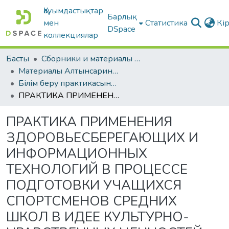
Қауымдастықтар
Барлық
мен
Статистика
Кі
DSpace
коллекциялар
Басты
Сборники и материалы конференций
Материалы Алтынсаринских педагогических чтений
Білім беру практикасының сапасын жоғарылатудың өзекті мәселелері | «Актуальные проблемы повышения качества образовательной практики».
ПРАКТИКА ПРИМЕНЕНИЯ ЗДОРОВЬЕСБЕРЕГАЮЩИХ И ИНФОРМАЦИОННЫХ ТЕХНОЛОГИЙ В ПРОЦЕССЕ ПОДГОТОВКИ УЧАЩИХСЯ СПОРТСМЕНОВ СРЕДНИХ ШКОЛ В ИДЕЕ КУЛЬТУРНО- НРАВСТВЕННЫХ ЦЕННОСТЕЙ «РУХАНИ ЖАНГЫРУ»
ПРАКТИКА ПРИМЕНЕНИЯ
ЗДОРОВЬЕСБЕРЕГАЮЩИХ И
ИНФОРМАЦИОННЫХ
ТЕХНОЛОГИЙ В ПРОЦЕССЕ
ПОДГОТОВКИ УЧАЩИХСЯ
СПОРТСМЕНОВ СРЕДНИХ
ШКОЛ В ИДЕЕ КУЛЬТУРНО-