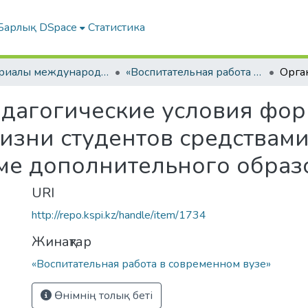
Барлық DSpace
Статистика
Материалы международных научно-практических конференций
«Воспитательная работа в современном вузе»
дагогические условия фо
изни студентов средствам
еме дополнительного образ
URI
http://repo.kspi.kz/handle/item/1734
Жинақтар
«Воспитательная работа в современном вузе»
Өнімнің толық беті