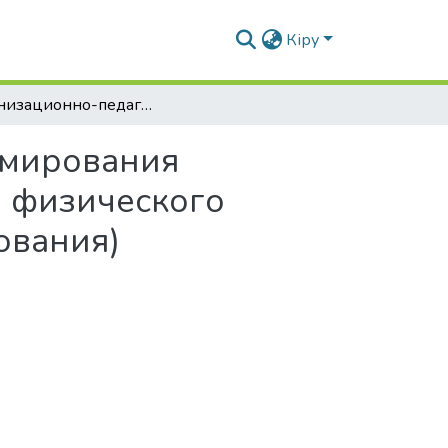
Кіру
Организационно-педагогические условия формирования здорового образа жизни студентов средствами физического воспитания (в системе дополнительного образования)
рмирования
и физического
ования)