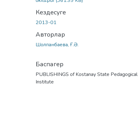
okitu.pdf
(361.99 KB)
Кездесуге
2013-01
Авторлар
Шолпанбаева, Ғ.Ə.
Баспагер
PUBLISHINGS of Kostanay State Pedagogical
Institute