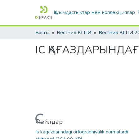
Қауымдастықтар мен коллекциялар
Басты
Вестник КГПИ
Вестник КГПИ 2
ІС ҚАҒАЗДАРЫНДА
Жүктеу...
Файлдар
Is kagazdarindagi orfographiyalik normalardi