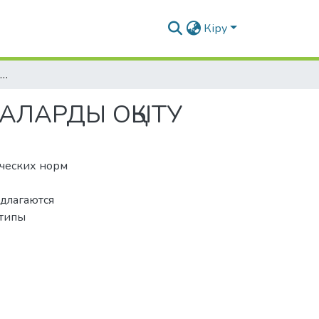
Кіру
ІС ҚАҒАЗДАРЫНДАҒЫ ОРФОГРАФИЯЛЫҚ НОРМАЛАРДЫ ОҚЫТУ
АЛАРДЫ ОҚЫТУ
ических норм
едлагаются
 типы