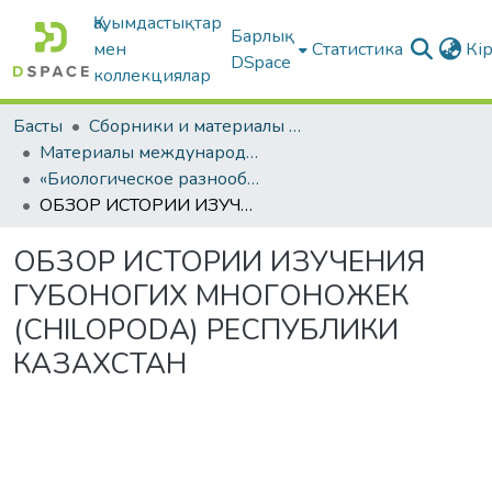
Қауымдастықтар
Барлық
мен
Статистика
Кі
DSpace
коллекциялар
Басты
Сборники и материалы конференций
Материалы международных научно-практических конференций
«Биологическое разнообразие азиатских степей»
ОБЗОР ИСТОРИИ ИЗУЧЕНИЯ ГУБОНОГИХ МНОГОНОЖЕК (CHILOPODA) РЕСПУБЛИКИ КАЗАХСТАН
ОБЗОР ИСТОРИИ ИЗУЧЕНИЯ
ГУБОНОГИХ МНОГОНОЖЕК
(CHILOPODA) РЕСПУБЛИКИ
КАЗАХСТАН