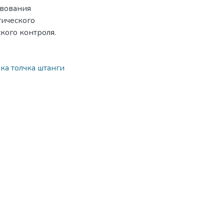
твования
гического
кого контроля.
ка толчка штанги