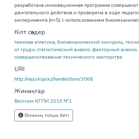
разработана инновационная программа совершенс
двигательного действия и проверена в ходе педаго
эксперимента (n=5) с использованием биомеханичес
Кілт сөздер
тяжелая атлетика
,
биомеханический контроль
,
техни
от груди
,
статистический анализ
,
факторный анализ
,
совершенствование технического мастерства
URI
http://repo.kspi.kz/handle/item/3068
Жинақтар
Вестник КГПИ 2019 №1
Өнімнің толық беті