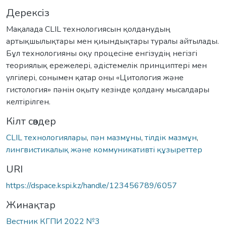
Дерексіз
Мақалада CLIL технологиясын қолданудың
артықшылықтары мен қиындықтары туралы айтылады.
Бұл технологияны оқу процесіне енгізудің негізгі
теориялық ережелері, əдістемелік принциптері мен
үлгілері, сонымен қатар оны «Цитология жəне
гистология» пəнін оқыту кезінде қолдану мысалдары
келтірілген.
Кілт сөздер
CLIL технологиялары
,
пəн мазмұны
,
тілдік мазмұн
,
лингвистикалық жəне коммуникативті құзыреттер
URI
https://dspace.kspi.kz/handle/123456789/6057
Жинақтар
Вестник КГПИ 2022 №3