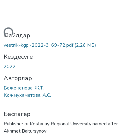
ктеу...
Файлдар
vestnik-kgpi-2022-3_69-72.pdf
(2.26 MB)
Кездесуге
2022
Авторлар
Божекенова, Ж.Т.
Кожмухаметова, А.С.
Баспагер
Publisher of Kostanay Regional University named after
Akhmet Baitursynov