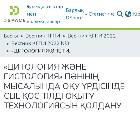
Қауымдастықтар
Барлық
мен
Статистика
Кі
DSpace
коллекциялар
Басты
Вестник КГПИ
Вестник КГПИ 2022
Вестник КГПИ 2022 №3
«ЦИТОЛОГИЯ ЖƏНЕ ГИСТОЛОГИЯ» ПƏНІНІҢ МЫСАЛЫНДА ОҚУ ҮРДІСІНДЕ CLIL ҚОС ТІЛДІ ОҚЫТУ ТЕХНОЛОГИЯСЫН ҚОЛДАНУ
«ЦИТОЛОГИЯ ЖƏНЕ
ГИСТОЛОГИЯ» ПƏНІНІҢ
МЫСАЛЫНДА ОҚУ ҮРДІСІНДЕ
CLIL ҚОС ТІЛДІ ОҚЫТУ
ТЕХНОЛОГИЯСЫН ҚОЛДАНУ