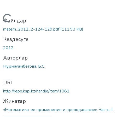
Жүктеу...
Файлдар
matem_2012_2-124-129.pdf
(111.93 KB)
Кездесуге
2012
Авторлар
Нұрмағамбетова, Б.С.
URI
http://repo.kspi.kz/handle/item/1081
Жинақтар
«Математика, ее применение и преподавание». Часть II.