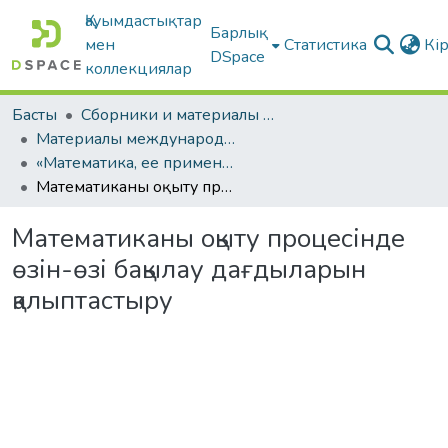
Қауымдастықтар
Барлық
мен
Статистика
Кі
DSpace
коллекциялар
Басты
Сборники и материалы конференций
Материалы международных научно-практических конференций
«Математика, ее применение и преподавание». Часть II.
Математиканы оқыту процесінде өзін-өзі бақылау дағдыларын қалыптастыру
Математиканы оқыту процесінде
өзін-өзі бақылау дағдыларын
қалыптастыру