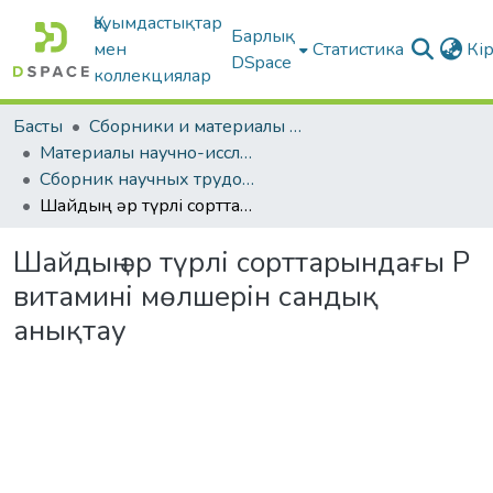
Қауымдастықтар
Барлық
мен
Статистика
Кі
DSpace
коллекциялар
Басты
Сборники и материалы конференций
Материалы научно-исследовательской работы студентов
Сборник научных трудов студентов КГПИ
Шайдың әр түрлі сорттарындағы Р витамині мөлшерін сандық анықтау
Шайдың әр түрлі сорттарындағы Р
витамині мөлшерін сандық
анықтау