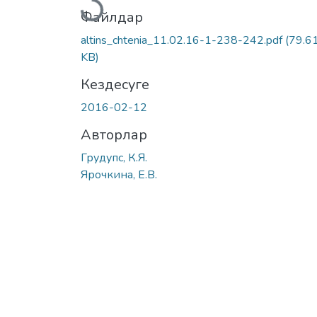
Файлдар
altins_chtenia_11.02.16-1-238-242.pdf
(79.6
KB)
Кездесуге
2016-02-12
Авторлар
Грудупс, К.Я.
Ярочкина, Е.В.