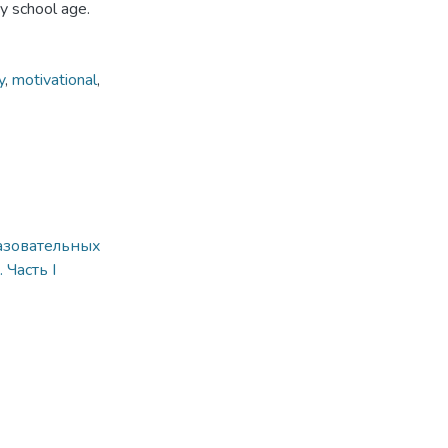
y school age.
y
,
motivational
,
азовательных
Часть I