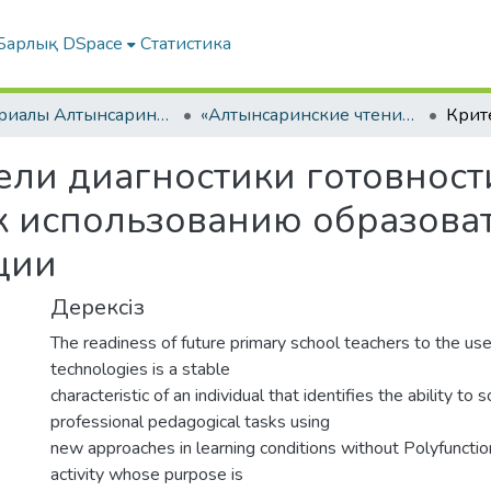
Барлық DSpace
Статистика
Материалы Алтынсаринских педагогических чтений
«Алтынсаринские чтения интеграция педвуза и образовательных организаций по внедрению инноваций в практику». Часть I
ели диагностики готовност
к использованию образова
ции
Дерексіз
The readiness of future primary school teachers to the us
technologies is a stable
characteristic of an individual that identifies the ability to 
professional pedagogical tasks using
new approaches in learning conditions without Polyfuncti
activity whose purpose is