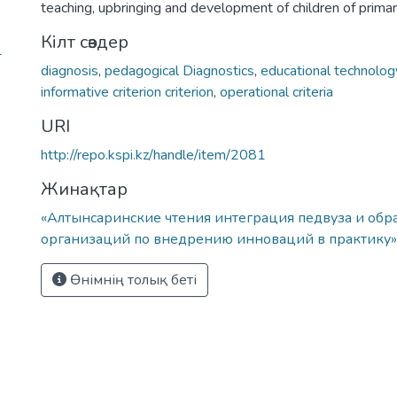
teaching, upbringing and development of children of primar
Кілт сөздер
1
diagnosis
,
pedagogical Diagnostics
,
educational technolog
informative criterion criterion
,
operational criteria
URI
http://repo.kspi.kz/handle/item/2081
Жинақтар
«Алтынсаринские чтения интеграция педвуза и обр
организаций по внедрению инноваций в практику». 
Өнімнің толық беті