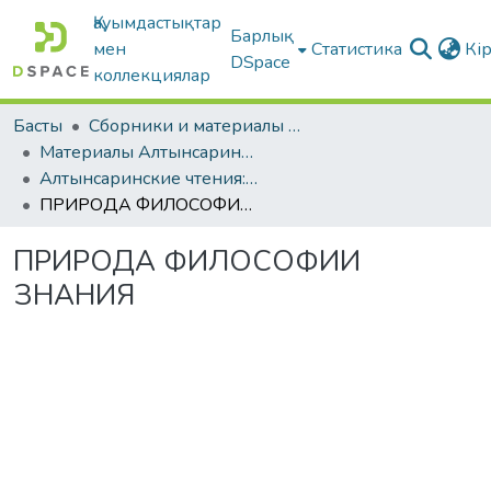
Қауымдастықтар
Барлық
мен
Статистика
Кі
DSpace
коллекциялар
Басты
Сборники и материалы конференций
Материалы Алтынсаринских педагогических чтений
Алтынсаринские чтения: Ценности как концептуальная основа воспитания в современных социокультурных и геополитических реалиях, г. Костанай, 2025 г. Книга 1
ПРИРОДА ФИЛОСОФИИ ЗНАНИЯ
ПРИРОДА ФИЛОСОФИИ
ЗНАНИЯ