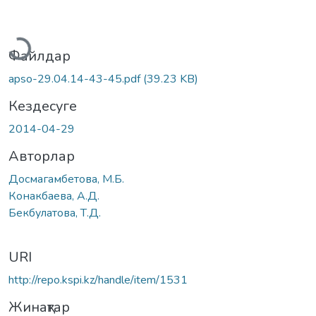
үктеу...
Файлдар
apso-29.04.14-43-45.pdf
(39.23 KB)
Кездесуге
2014-04-29
Авторлар
Досмагамбетова, М.Б.
Конакбаева, А.Д.
Бекбулатова, Т.Д.
URI
http://repo.kspi.kz/handle/item/1531
Жинақтар