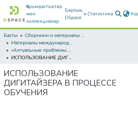
Қауымдастықтар
Барлық
мен
Статистика
Кі
DSpace
коллекциялар
Басты
Сборники и материалы конференций
Материалы международных научно-практических конференций
«Актуальные проблемы современного образования»
ИСПОЛЬЗОВАНИЕ ДИГИТАЙЗЕРА В ПРОЦЕССЕ ОБУЧЕНИЯ
ИСПОЛЬЗОВАНИЕ
ДИГИТАЙЗЕРА В ПРОЦЕССЕ
ОБУЧЕНИЯ