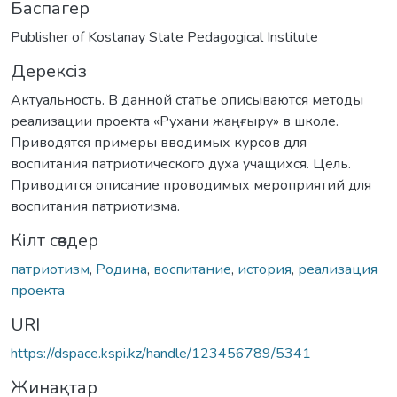
Баспагер
Publisher of Kostanay State Pedagogical Institute
Дерексіз
Актуальность. В данной статье описываются методы
реализации проекта «Рухани жаңғыру» в школе.
Приводятся примеры вводимых курсов для
воспитания патриотического духа учащихся. Цель.
Приводится описание проводимых мероприятий для
воспитания патриотизма.
Кілт сөздер
патриотизм
,
Родина
,
воспитание
,
история
,
реализация
проекта
URI
https://dspace.kspi.kz/handle/123456789/5341
Жинақтар