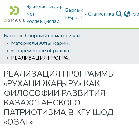
Қауымдастықтар
Барлық
мен
Статистика
Кі
DSpace
коллекциялар
Басты
Сборники и материалы конференций
Материалы Алтынсаринских педагогических чтений
«Современное образование - ключевой фактор успеха духовной модернизации общества» ІІ КНИГА
РЕАЛИЗАЦИЯ ПРОГРАММЫ «РУХАНИ ЖАҢҒЫРУ» КАК ФИЛОСОФИИ РАЗВИТИЯ КАЗАХСТАНСКОГО ПАТРИОТИЗМА В КГУ ШОД «ОЗАТ»
РЕАЛИЗАЦИЯ ПРОГРАММЫ
«РУХАНИ ЖАҢҒЫРУ» КАК
ФИЛОСОФИИ РАЗВИТИЯ
КАЗАХСТАНСКОГО
ПАТРИОТИЗМА В КГУ ШОД
«ОЗАТ»