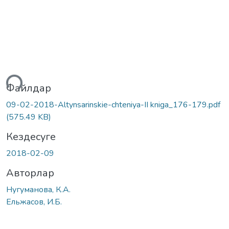
ктеу...
Файлдар
09-02-2018-Altynsarinskie-chteniya-II kniga_176-179.pdf
(575.49 KB)
Кездесуге
2018-02-09
Авторлар
Нугуманова, К.А.
Ельжасов, И.Б.