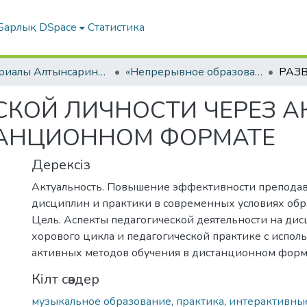
Барлық DSpace
Статистика
Материалы Алтынсаринских педагогических чтений
«Непрерывное образование Республики Казахстан в контексте современных вызовов к образовательной системе»
СКОЙ ЛИЧНОСТИ ЧЕРЕЗ 
ТАНЦИОННОМ ФОРМАТЕ
Дерексіз
Актуальность. Повышение эффективности преподав
дисциплин и практики в современных условиях обр
Цель. Аспекты педагогической деятельности на ди
хорового цикла и педагогической практике с испол
активных методов обучения в дистанционном форм
Кілт сөздер
музыкальное образование
,
практика
,
интерактивны