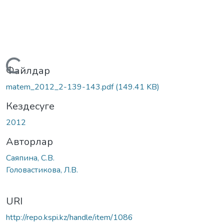
Жүктеу...
Файлдар
matem_2012_2-139-143.pdf
(149.41 KB)
Кездесуге
2012
Авторлар
Саяпина, С.В.
Головастикова, Л.В.
URI
http://repo.kspi.kz/handle/item/1086