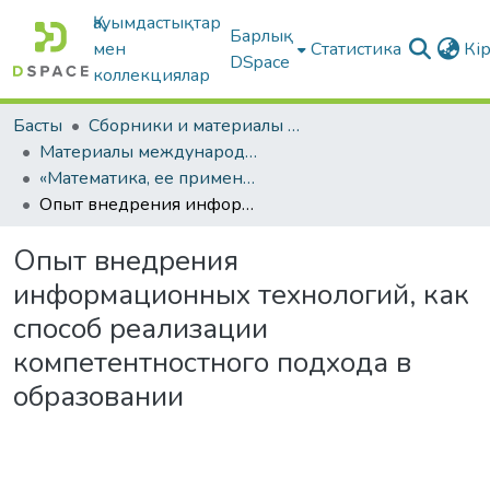
Қауымдастықтар
Барлық
мен
Статистика
Кі
DSpace
коллекциялар
Басты
Сборники и материалы конференций
Материалы международных научно-практических конференций
«Математика, ее применение и преподавание». Часть II.
Опыт внедрения информационных технологий, как способ реализации компетентностного подхода в образовании
Опыт внедрения
информационных технологий, как
способ реализации
компетентностного подхода в
образовании