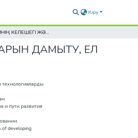
Кіру
БІЛІМНІҢ КЕЛЕШЕГІ ЖƏНЕ XXI ҒАСЫР ДАҒДЫЛАРЫН ДАМЫТУ, ЕЛ БОЛАШЫҒЫ
ЛАРЫН ДАМЫТУ, ЕЛ
лы технологияларды
ан.
а и пути развития
овании.
s of developing