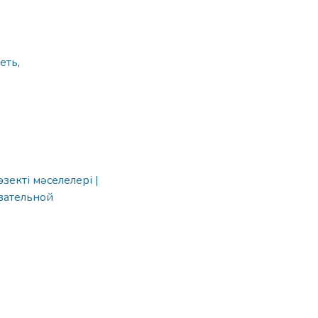
сеть
,
екті мәселелері |
вательной