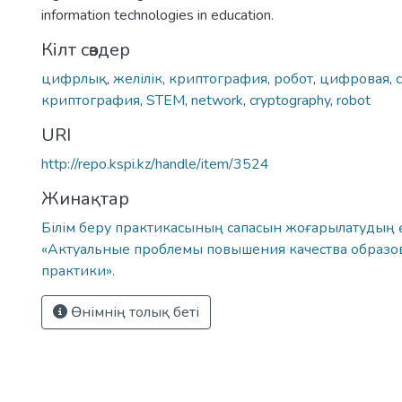
information technologies in education.
Кілт сөздер
цифрлық
,
желілік
,
криптография
,
робот
,
цифровая
,
криптография
,
STEM
,
network
,
cryptography
,
robot
URI
http://repo.kspi.kz/handle/item/3524
Жинақтар
Білім беру практикасының сапасын жоғарылатудың өз
«Актуальные проблемы повышения качества образо
практики».
Өнімнің толық беті