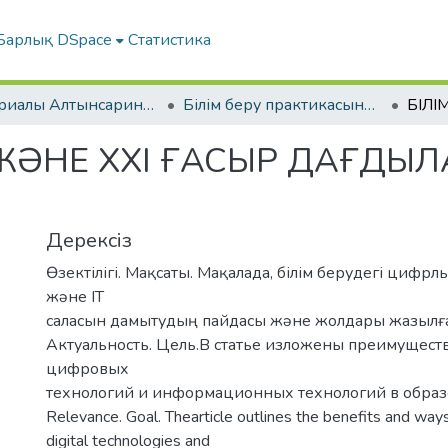
Барлық DSpace
Статистика
Материалы Алтынсаринских педагогических чтений
Білім беру практикасының сапасын жоғарылатудың өзекті мәселелері | «Актуальные проблемы повышения качества образовательной практики».
І ЖƏНЕ XXI ҒАСЫР ДАҒДЫ
Дерексіз
Өзектілігі. Мақсаты. Мақалада, білім берудегі цифр
жəне IT
саласын дамытудың пайдасы жəне жолдары жазылғ
Актуальность. Цель.В статье изложены преимуществ
цифровых
технологий и информационных технологий в образ
Relevance. Goal. Thearticle outlines the benefits and way
digital technologies and