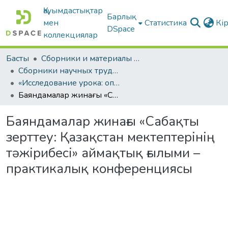
Қауымдастықтар
Барлық
мен
Статистика
Кі
DSpace
коллекциялар
Басты
Сборники и материалы конференций
Сборники научных трудов
«Исследование урока: опыт школ Казахстан» региональная научно – практическая конференция
Баяндамалар жинағы «Сабақты зерттеу: Қазақстан мектептерінің тәжірибесі» аймақтық ғылыми – практикалық конференциясы
Баяндамалар жинағы «Сабақты
зерттеу: Қазақстан мектептерінің
тәжірибесі» аймақтық ғылыми –
практикалық конференциясы