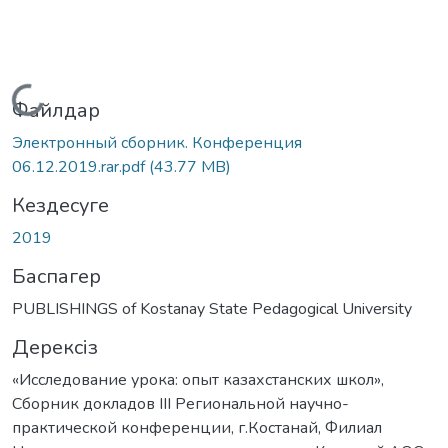
Жүктеу...
Файлдар
Электронный сборник. Конференция
06.12.2019.rar.pdf
(43.77 MB)
Кездесуге
2019
Баспагер
PUBLISHINGS of Kostanay State Pedagogical University
Дерексіз
«Исследование урока: опыт казахстанских школ»,
Сборник докладов III Региональной научно-
практической конференции, г.Костанай, Филиал