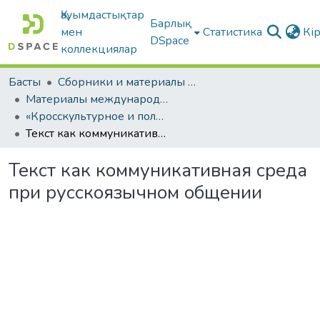
Қауымдастықтар
Барлық
мен
Статистика
Кі
DSpace
коллекциялар
Басты
Сборники и материалы конференций
Материалы международных научно-практических конференций
«Кросскультурное и полиязычное образование в современном мире»
Текст как коммуникативная среда при русскоязычном общении
Текст как коммуникативная среда
при русскоязычном общении