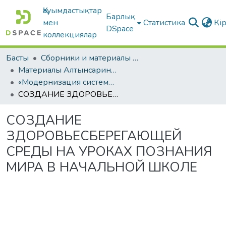
Қауымдастықтар
Барлық
мен
Статистика
Кі
DSpace
коллекциялар
Басты
Сборники и материалы конференций
Материалы Алтынсаринских педагогических чтений
«Модернизация системы образования как основа устойчивого развития казахстанского общества»
СОЗДАНИЕ ЗДОРОВЬЕСБЕРЕГАЮЩЕЙ СРЕДЫ НА УРОКАХ ПОЗНАНИЯ МИРА В НАЧАЛЬНОЙ ШКОЛЕ
СОЗДАНИЕ
ЗДОРОВЬЕСБЕРЕГАЮЩЕЙ
СРЕДЫ НА УРОКАХ ПОЗНАНИЯ
МИРА В НАЧАЛЬНОЙ ШКОЛЕ