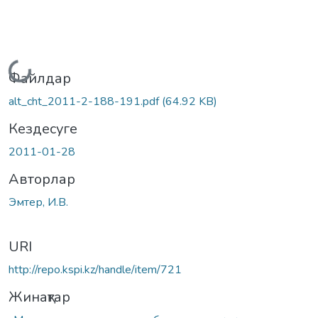
Жүктеу...
Файлдар
alt_cht_2011-2-188-191.pdf
(64.92 KB)
Кездесуге
2011-01-28
Авторлар
Эмтер, И.В.
URI
http://repo.kspi.kz/handle/item/721
Жинақтар