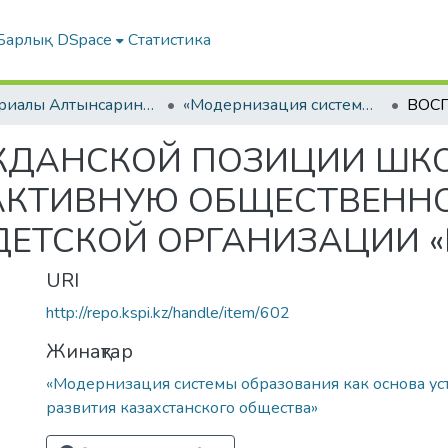
Барлық DSpace
Статистика
Материалы Алтынсаринских педагогических чтений
«Модернизация системы образования как основа устойчивого развития казахстанского общества»
ЖДАНСКОЙ ПОЗИЦИИ ШКО
 АКТИВНУЮ ОБЩЕСТВЕНН
ДЕТСКОЙ ОРГАНИЗАЦИИ 
URI
http://repo.kspi.kz/handle/item/602
Жинақтар
«Модернизация системы образования как основа ус
развития казахстанского общества»