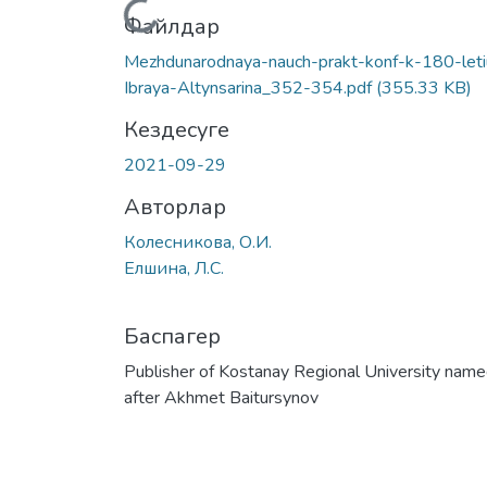
Жүктеу...
Файлдар
Mezhdunarodnaya-nauch-prakt-konf-k-180-leti
Ibraya-Altynsarina_352-354.pdf
(355.33 KB)
Кездесуге
2021-09-29
Авторлар
Колесникова, О.И.
Елшина, Л.С.
Баспагер
Publisher of Kostanay Regional University nam
after Akhmet Baitursynov