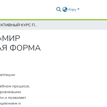
Кіру
ЭЛЛЕКТИВНЫЙ КУРС ПО ЕСТЕСТВОЗНАНИЮ «МИР ЕСТЕСТВЕННЫХ НАУК», КАК ИННОВАЦИОННАЯ ФОРМА ОБУЧЕНИЯ УЧАЩИХСЯ 5-6 КЛАССОВ
«МИР
АЯ ФОРМА
даптации
ебном процессе,
оуровневыми
и и позволяет
ышлением и