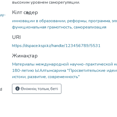
высоким уровнем саморегуляции.
Кілт сөздер
uy-
инновации в образовании
,
реформы
,
программа
,
эл
функциональная грамотность
,
самореализация
URI
https://dspace.kspi.kz/handle/123456789/5531
Жинақтар
Материалы международной научно-практической 
180-летию Ы.Алтынсарина "Просветительские идеи
истоки, развитие, современность"
Өнімнің толық беті
ed