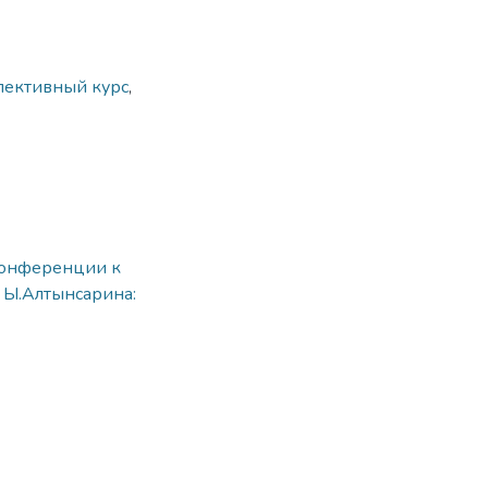
лективный курс
,
конференции к
 Ы.Алтынсарина: