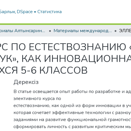
Барлық DSpace
Статистика
Материалы Алтынсаринских педагогических чтений
Материалы международной научно-практической конференции к 180-летию Ы.Алтынсарина "Просветительские идеи Ы.Алтынсарина: истоки, развитие, современность"
С ПО ЕСТЕСТВОЗНАНИЮ 
УК», КАК ИННОВАЦИОНН
СЯ 5-6 КЛАССОВ
Дерексіз
В статье освещается опыт работы по разработке и а
элективного курса по
естествознанию, как одной из форм инновации в уч
которая сочетает эффективные технологии с разн
заданиями на развитие функциональной грамотност
сформировать личность с развитым критическим м