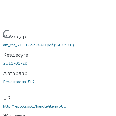
Жүктеу...
Файлдар
alt_cht_2011-2-58-60.pdf
(54.78 KB)
Кездесуге
2011-01-28
Авторлар
Есментаева, Л.К.
URI
http://repo.kspi.kz/handle/item/680