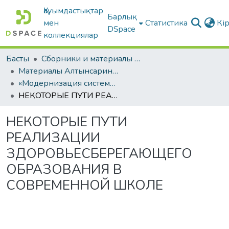
Қауымдастықтар
Барлық
мен
Статистика
Кі
DSpace
коллекциялар
Басты
Сборники и материалы конференций
Материалы Алтынсаринских педагогических чтений
«Модернизация системы образования как основа устойчивого развития казахстанского общества»
НЕКОТОРЫЕ ПУТИ РЕАЛИЗАЦИИ ЗДОРОВЬЕСБЕРЕГАЮЩЕГО ОБРАЗОВАНИЯ В СОВРЕМЕННОЙ ШКОЛЕ
НЕКОТОРЫЕ ПУТИ
РЕАЛИЗАЦИИ
ЗДОРОВЬЕСБЕРЕГАЮЩЕГО
ОБРАЗОВАНИЯ В
СОВРЕМЕННОЙ ШКОЛЕ