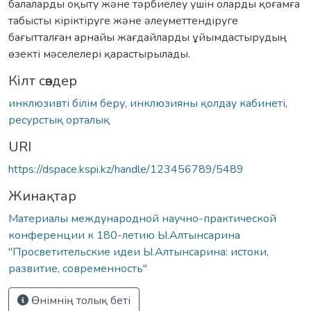
балаларды оқыту жəне тəрбиелеу үшін оларды қоғамға
табысты кіріктіруге жəне əлеуметтендіруге
бағытталған арнайы жағдайларды ұйымдастырудың
өзекті мəселелері қарастырылады.
Кілт сөздер
инклюзивті білім беру
,
инклюзияны қолдау кабинеті
,
ресурстық орталық
URI
https://dspace.kspi.kz/handle/123456789/5489
Жинақтар
Материалы международной научно-практической
конференции к 180-летию Ы.Алтынсарина
"Просветительские идеи Ы.Алтынсарина: истоки,
развитие, современность"
Өнімнің толық беті