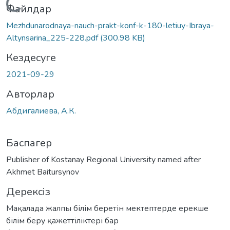
Жүктеу...
Файлдар
Mezhdunarodnaya-nauch-prakt-konf-k-180-letiuy-Ibraya-
Altynsarina_225-228.pdf
(300.98 KB)
Кездесуге
2021-09-29
Авторлар
Абдигалиева, А.К.
Баспагер
Publisher of Kostanay Regional University named after
Akhmet Baitursynov
Дерексіз
Мақалада жалпы білім беретін мектептерде ерекше
білім беру қажеттіліктері бар