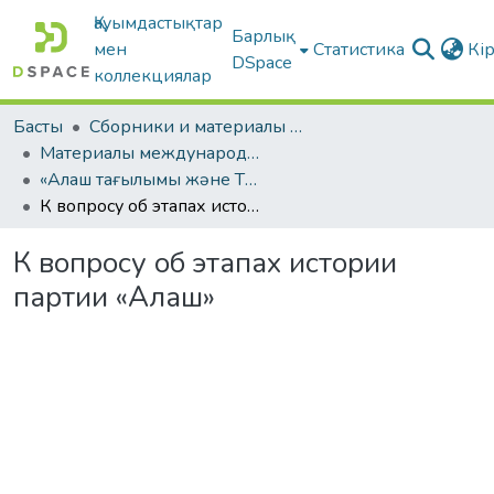
Қауымдастықтар
Барлық
мен
Статистика
Кі
DSpace
коллекциялар
Басты
Сборники и материалы конференций
Материалы международных научно-практических конференций
«Алаш тағылымы және Тәуелсіздік»
К вопросу об этапах истории партии «Алаш»
К вопросу об этапах истории
партии «Алаш»