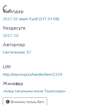
Жүктеу...
Файлдар
2017.10-alash-9.pdf
(237.33 KB)
Кездесуге
2017-10
Авторлар
Сактаганова, З.Г.
URI
http://repo.kspi.kz/handle/item/2325
Жинақтар
«Алаш тағылымы және Тәуелсіздік»
Өнімнің толық беті