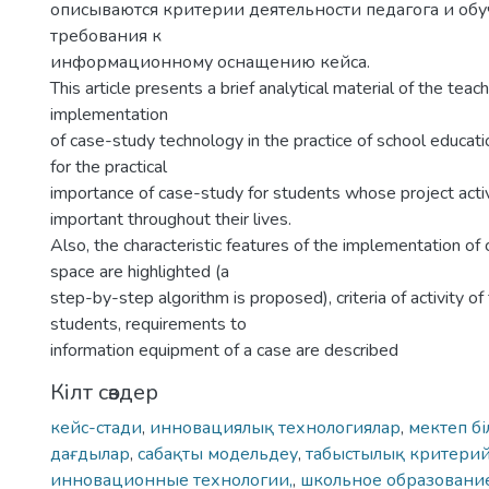
описываются критерии деятельности педагога и об
требования к
информационному оснащению кейса.
This article presents a brief analytical material of the teac
implementation
of case-study technology in the practice of school educatio
for the practical
importance of case-study for students whose project activi
important throughout their lives.
Also, the characteristic features of the implementation of
space are highlighted (a
step-by-step algorithm is proposed), criteria of activity of
students, requirements to
information equipment of a case are described
Кілт сөздер
кейс-стади
,
инновациялық технологиялар
,
мектеп бі
дағдылар
,
сабақты модельдеу
,
табыстылық критерий
инновационные технологии,
,
школьное образовани