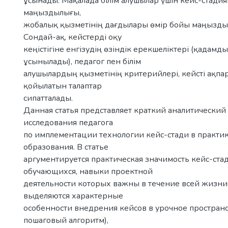
ұсынады. Мақалада білім алушылар үшін кейс-стади
маңыздылығы,
жобалық қызметінің дағдылары өмір бойы маңызды
Сондай-ақ, кейстерді оқу
кеңістігіне енгізудің өзіндік ерекшеліктері (қадамд
ұсынылады), педагог пен білім
алушылардың қызметінің критерийлері, кейсті ақп
қойылатын талаптар
сипатталады.
Данная статья представляет краткий аналитический
исследования педагога
по имплементации технологии кейс-стади в практи
образования. В статье
аргументируется практическая значимость кейс-ста
обучающихся, навыки проектной
деятельности которых важны в течение всей жизни
выделяются характерные
особенности внедрения кейсов в урочное пространс
пошаговый алгоритм),