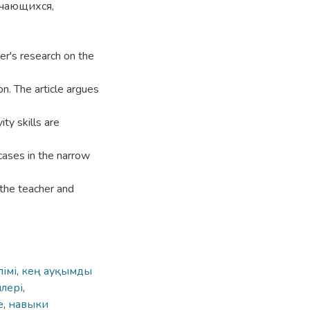
учающихся,
her's research on the
n. The article argues
ty skills are
 cases in the narrow
 the teacher and
лімі
,
кең ауқымды
лері
,
е
,
навыки