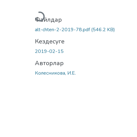
Жүктеу...
Файлдар
alt-chten-2-2019-78.pdf
(546.2 KB)
Кездесуге
2019-02-15
Авторлар
Колесникова, И.Е.