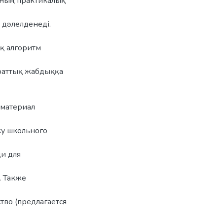
яның практикалық
 дəлелденеді.
ық алгоритм
араттық жабдыққа
 материал
ку школьного
ди для
. Также
тво (предлагается