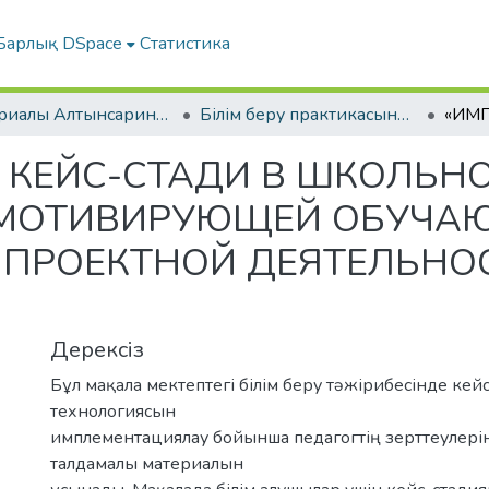
Барлық DSpace
Статистика
Материалы Алтынсаринских педагогических чтений
Білім беру практикасының сапасын жоғарылатудың өзекті мәселелері | «Актуальные проблемы повышения качества образовательной практики».
КЕЙС-СТАДИ В ШКОЛЬНО
 МОТИВИРУЮЩЕЙ ОБУЧА
ПРОЕКТНОЙ ДЕЯТЕЛЬНОС
Дерексіз
Бұл мақала мектептегі білім беру тəжірибесінде кей
технологиясын
имплементациялау бойынша педагогтің зерттеулері
талдамалы материалын