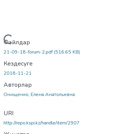
Жүктеу...
Файлдар
21-09-18-forum-2.pdf
(516.65 KB)
Кездесуге
2018-11-21
Авторлар
Онищенко, Елена Анатольевна
URI
http://repo.kspi.kz/handle/item/2907