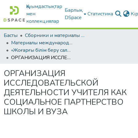
Қауымдастықтар
Барлық
мен
Статистика
Кі
DSpace
коллекциялар
Басты
Сборники и материалы конференций
Материалы международных научно-практических конференций
«Жоғарғы білім беру саласындағы стратегиялық серіктестіктің өзекті мәселелері мен перспективалары: ортақ білім беру бағдарламалары»
ОРГАНИЗАЦИЯ ИССЛЕДОВАТЕЛЬСКОЙ ДЕЯТЕЛЬНОСТИ УЧИТЕЛЯ КАК СОЦИАЛЬНОЕ ПАРТНЕРСТВО ШКОЛЫ И ВУЗА
ОРГАНИЗАЦИЯ
ИССЛЕДОВАТЕЛЬСКОЙ
ДЕЯТЕЛЬНОСТИ УЧИТЕЛЯ КАК
СОЦИАЛЬНОЕ ПАРТНЕРСТВО
ШКОЛЫ И ВУЗА