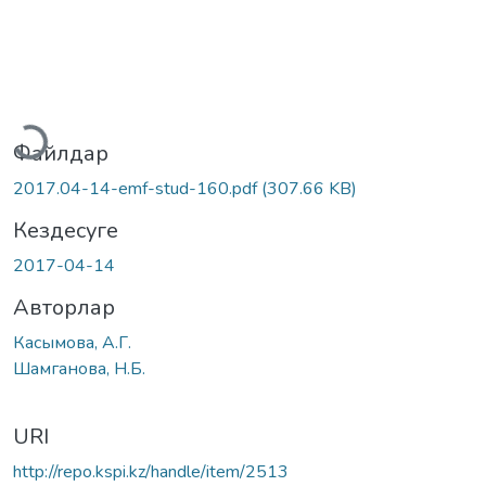
үктеу...
Файлдар
2017.04-14-emf-stud-160.pdf
(307.66 KB)
Кездесуге
2017-04-14
Авторлар
Касымова, А.Г.
Шамганова, Н.Б.
URI
http://repo.kspi.kz/handle/item/2513