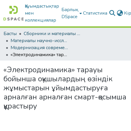
Қауымдастықтар
Барлық
мен
Статистика
Кі
DSpace
коллекциялар
Басты
Сборники и материалы конференций
Материалы научно-исследовательской работы студентов
Модернизация современного образования
«Электродинамика» тарауы бойынша оқушылардың өзіндік жұмыстарын ұйымдастыруға арналған арналған смарт-қосымша құрастыру
«Электродинамика» тарауы
бойынша оқушылардың өзіндік
жұмыстарын ұйымдастыруға
арналған арналған смарт-қосымша
құрастыру