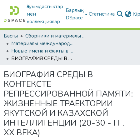
Қауымдастықтар
Барлық
мен
Статистика
Кі
DSpace
коллекциялар
Басты
Сборники и материалы конференций
Материалы международных научно-практических конференций
Новые имена и факты в истории массовых политических репрессий в Казахстане и Западной Сибири в 1920-1950-х гг.
БИОГРАФИЯ СРЕДЫ В КОНТЕКСТЕ РЕПРЕССИРОВАННОЙ ПАМЯТИ: ЖИЗНЕННЫЕ ТРАЕКТОРИИ ЯКУТСКОЙ И КАЗАХСКОЙ ИНТЕЛЛИГЕНЦИИ (20-30 - ГГ. ХХ ВЕКА)
БИОГРАФИЯ СРЕДЫ В
КОНТЕКСТЕ
РЕПРЕССИРОВАННОЙ ПАМЯТИ:
ЖИЗНЕННЫЕ ТРАЕКТОРИИ
ЯКУТСКОЙ И КАЗАХСКОЙ
ИНТЕЛЛИГЕНЦИИ (20-30 - ГГ.
ХХ ВЕКА)