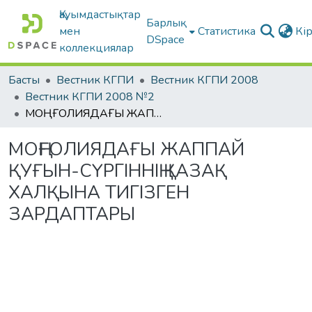
Қауымдастықтар
Барлық
мен
Статистика
Кі
DSpace
коллекциялар
Басты
Вестник КГПИ
Вестник КГПИ 2008
Вестник КГПИ 2008 №2
МОҢҒОЛИЯДАҒЫ ЖАППАЙ ҚУҒЫН-СҮРГІННІҢ ҚАЗАҚ ХАЛҚЫНА ТИГІЗГЕН ЗАРДАПТАРЫ
МОҢҒОЛИЯДАҒЫ ЖАППАЙ
ҚУҒЫН-СҮРГІННІҢ ҚАЗАҚ
ХАЛҚЫНА ТИГІЗГЕН
ЗАРДАПТАРЫ