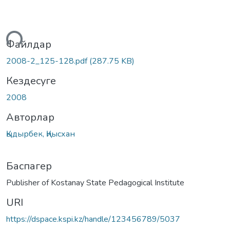
үктеу...
Файлдар
2008-2_125-128.pdf
(287.75 KB)
Кездесуге
2008
Авторлар
Қыдырбек, Қиысхан
Баспагер
Publisher of Kostanay State Pedagogical Institute
URI
https://dspace.kspi.kz/handle/123456789/5037