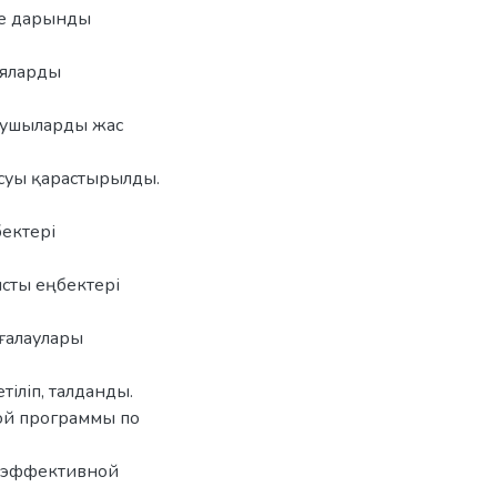
не дарынды
ияларды
Оқушыларды жас
асуы қарастырылды.
ектері
сты еңбектері
ағалаулары
тіліп, талданды.
ой программы по
ы эффективной