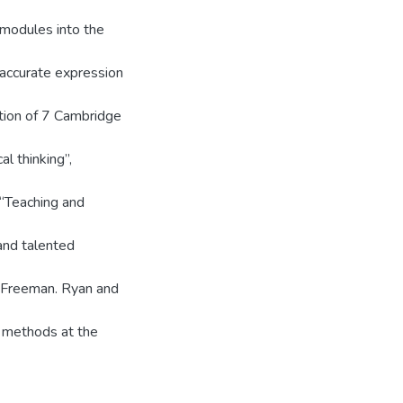
 modules into the
accurate expression
tion of 7 Cambridge
l thinking”,
, “Teaching and
 and talented
t Freeman. Ryan and
g methods at the