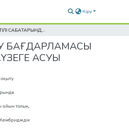
Кіру
ҚАЗАҚ ТІЛІ САБАҚТАРЫНДА КЕМБРИДЖДІК ОҚЫТУ БАҒДАРЛАМАСЫ МОДУЛЬДЕРІНІҢ ЫҚПАЛДАСУЫ МЕН ТИІМДІ ЖҮЗЕГЕ АСУЫ
ЫТУ БАҒДАРЛАМАСЫ
ҮЗЕГЕ АСУЫ
 оқыту
тарында
 ойын толық,
. Кембридждік