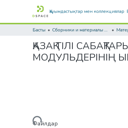
Қауымдастықтар мен коллекциялар
Басты
Сборники и материалы конференций
ҚАЗАҚ ТІЛІ САБАҚ
МОДУЛЬДЕРІНІҢ Ы
Жүктеу...
Файлдар