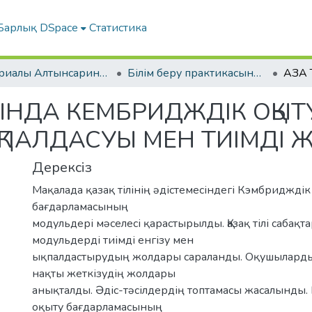
Барлық DSpace
Статистика
Материалы Алтынсаринских педагогических чтений
Білім беру практикасының сапасын жоғарылатудың өзекті мәселелері | «Актуальные проблемы повышения качества образовательной практики».
ТАРЫНДА КЕМБРИДЖДІК ОҚ
ҚПАЛДАСУЫ МЕН ТИІМДІ Ж
Дерексіз
Мақалада қазақ тілінің əдістемесіндегі Кэмбридждік
бағдарламасының
модульдері мəселесі қарастырылды. Қазақ тілі сабақ
модульдерді тиімді енгізу мен
ықпалдастырудың жолдары сараланды. Оқушыларды
нақты жеткізудің жолдары
анықталды. Əдіс-тəсілдердің топтамасы жасалынды
оқыту бағдарламасының