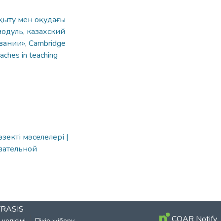
қыту мен оқудағы
модуль
,
казахский
вании»
,
Cambridge
ches in teaching
екті мәселелері |
вательной
YRASIS
COAR Notify
келісімі
Пікір жіберу