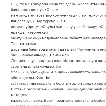
«Оқыту мен оқудағы жаңа тəсілдер», ««Талантты жə
балаларды оқыту», «Оқыту
мен оқуда ақпараттық-коммуникациялық технолог
пайдалану», «Сыр тұрғысынан
ойлауға үйрету», «Оқуды жəне оқу үшін бағалау», «
ерекшеліктеріне сай
оқыту жəне оқу» модульдерінің сабақтарда ықпалд
Таланатты жəне
дарынды балаларды оқытуда ғалым Фриманның еңб
басшылыққа алынды. Райан мен
Декидің оқушылардың өздерін ынталандыруға қаты
сараланды. «Екі жұлдыз, бір
тілек», «+/-/қызықты», «Сэндвич» қалыптастырушы б
айқындалды. Қазақ тілі
сабақтарында қолдануға болатын əдіс-тəсілдер көрсе
В статье рассмотрены модули Кембриджской учебн
методике
казахского языка. Были проанализированы способ