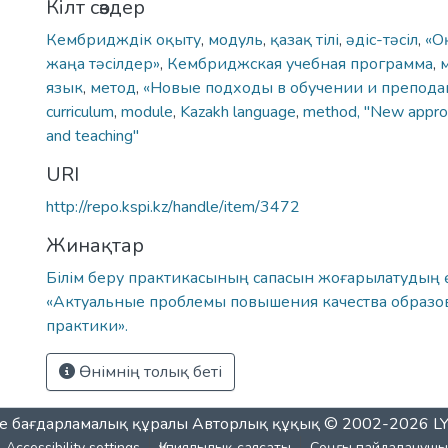
Кілт сөздер
Кембридждік оқыту
,
модуль
,
қазақ тілі
,
əдіс-тəсіл
,
«О
жаңа тəсілдер»
,
Кембриджская учебная программа
,
язык
,
метод
,
«Новые подходы в обучении и препода
curriculum
,
module
,
Kazakh language
,
method, "New approa
and teaching"
URI
http://repo.kspi.kz/handle/item/3472
Жинақтар
Білім беру практикасының сапасын жоғарылатудың өз
«Актуальные проблемы повышения качества образо
практики».
Өнімнің толық беті
e бағдарламалық құралы
Авторлық құқық © 2002-2026
L
Accessibility settings
Құпиялылық саясаты
Соңғы пайдаланушы 