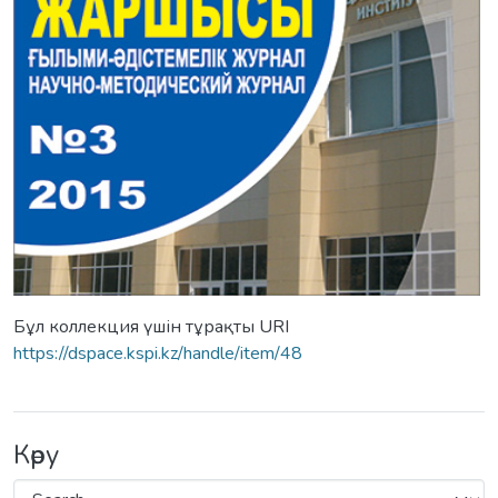
Бұл коллекция үшін тұрақты URI
https://dspace.kspi.kz/handle/item/48
Көру