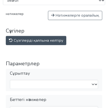
нәтижелер
Нәтижелерге оралайық
Сүзгілер
Сүзгілерді қалпына келтіру
Параметрлер
Сұрыптау
Беттегі нәтижелер