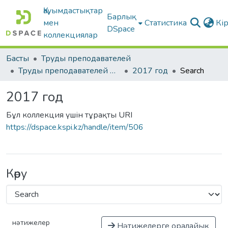
Қауымдастықтар
Барлық
мен
Статистика
Кі
DSpace
коллекциялар
Басты
Труды преподавателей
Труды преподавателей на казахском языке
2017 год
Search
2017 год
Бұл коллекция үшін тұрақты URI
https://dspace.kspi.kz/handle/item/506
Көру
нәтижелер
Нәтижелерге оралайық