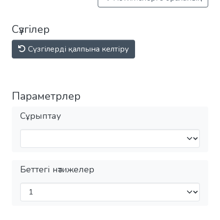
Сүзгілер
Сүзгілерді қалпына келтіру
Параметрлер
Сұрыптау
Беттегі нәтижелер