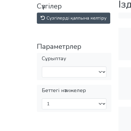
Із
Сүзгілер
Сүзгілерді қалпына келтіру
Параметрлер
Сұрыптау
Беттегі нәтижелер