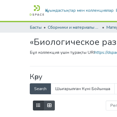
Қауымдастықтар мен коллекциялар
Басты
Сборники и материалы конференций
«Биологическое раз
Бұл коллекция үшін тұрақты URI
https://dsp
Көру
Search
Шығарылған Күні Бойынша