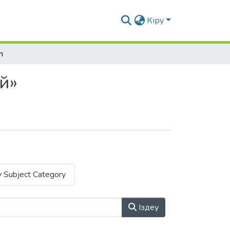
Кіру
h
й»
 Subject Category
Іздеу