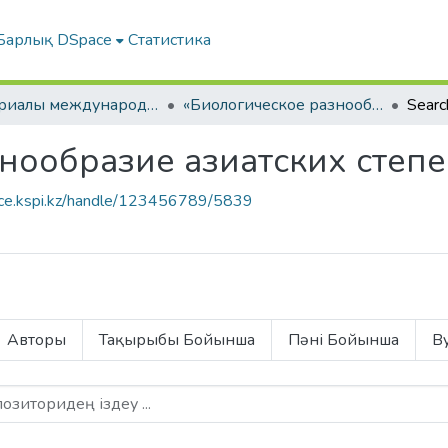
Барлық DSpace
Статистика
Материалы международных научно-практических конференций
«Биологическое разнообразие азиатских степей»
Searc
нообразие азиатских степе
ace.kspi.kz/handle/123456789/5839
Авторы
Тақырыбы Бойынша
Пәні Бойынша
By