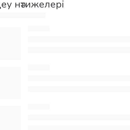
деу нәтижелері