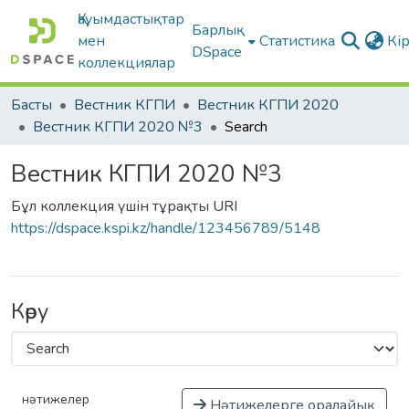
Қауымдастықтар
Барлық
мен
Статистика
Кі
DSpace
коллекциялар
Басты
Вестник КГПИ
Вестник КГПИ 2020
Вестник КГПИ 2020 №3
Search
Вестник КГПИ 2020 №3
Бұл коллекция үшін тұрақты URI
https://dspace.kspi.kz/handle/123456789/5148
Көру
нәтижелер
Нәтижелерге оралайық