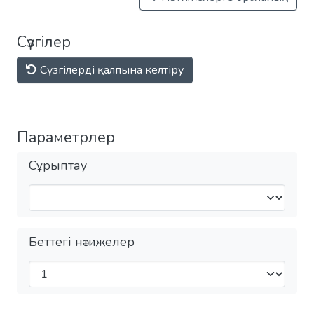
Сүзгілер
Сүзгілерді қалпына келтіру
Параметрлер
Сұрыптау
Беттегі нәтижелер