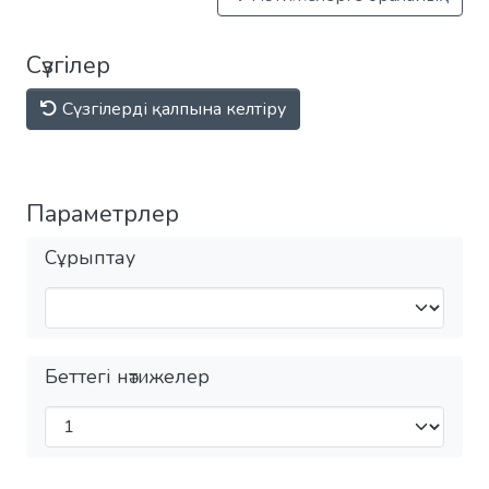
Сүзгілер
Сүзгілерді қалпына келтіру
Параметрлер
Сұрыптау
Беттегі нәтижелер