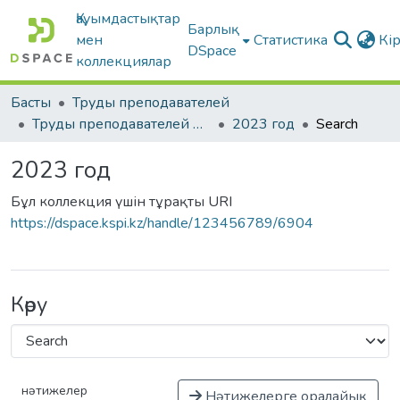
Қауымдастықтар
Барлық
мен
Статистика
Кі
DSpace
коллекциялар
Басты
Труды преподавателей
Труды преподавателей на русском языке
2023 год
Search
2023 год
Бұл коллекция үшін тұрақты URI
https://dspace.kspi.kz/handle/123456789/6904
Көру
нәтижелер
Нәтижелерге оралайық