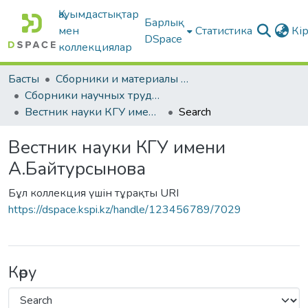
Қауымдастықтар
Барлық
мен
Статистика
Кі
DSpace
коллекциялар
Басты
Сборники и материалы конференций
Сборники научных трудов
Вестник науки КГУ имени А.Байтурсынова
Search
Вестник науки КГУ имени
А.Байтурсынова
Бұл коллекция үшін тұрақты URI
https://dspace.kspi.kz/handle/123456789/7029
Көру