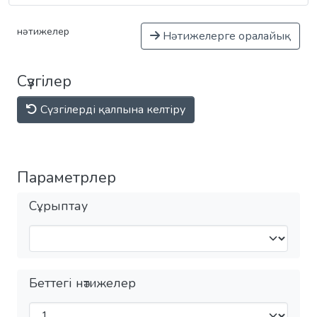
нәтижелер
Нәтижелерге оралайық
Сүзгілер
Сүзгілерді қалпына келтіру
Параметрлер
Сұрыптау
Беттегі нәтижелер