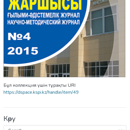
Бұл коллекция үшін тұрақты URI
https://dspace.kspi.kz/handle/item/49
Көру