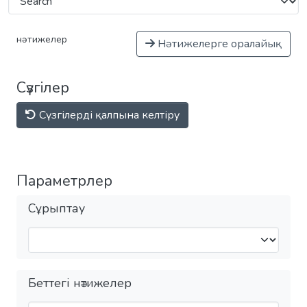
нәтижелер
Нәтижелерге оралайық
Сүзгілер
Сүзгілерді қалпына келтіру
Параметрлер
Сұрыптау
Беттегі нәтижелер