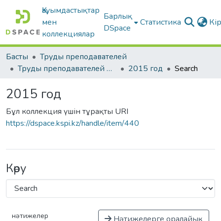
Қауымдастықтар
Барлық
мен
Статистика
Кі
DSpace
коллекциялар
Басты
Труды преподавателей
Труды преподавателей на иностранных языках
2015 год
Search
2015 год
Бұл коллекция үшін тұрақты URI
https://dspace.kspi.kz/handle/item/440
Көру
нәтижелер
Нәтижелерге оралайық