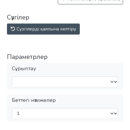
Сүзгілер
Сүзгілерді қалпына келтіру
Параметрлер
Сұрыптау
Беттегі нәтижелер