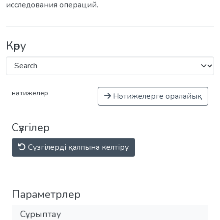
исследования операций.
Көру
нәтижелер
Нәтижелерге оралайық
Сүзгілер
Сүзгілерді қалпына келтіру
Параметрлер
Сұрыптау