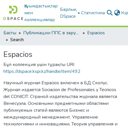
Қауымдастықтар
Барлық
мен
Статистика
Кі
DSpace
коллекциялар
Басты
Публикации ППС в зарубежных периодических изданиях
Espacios
Search
Espacios
Бұл коллекция үшін тұрақты URI
https://dspace.kspi.kz/handle/item/492
Научный журнал Espacios включен в БД Скопус.
Журнал издается Sociacion de Profesionales y Tecnicos
del CONICIT. Страной издательства журнала является
Венесуэла. Основными предметными областями
публикуемых статей являются Бизнес и
международный менеджмент, Управление
технологиями и инновациями, Теория управления и