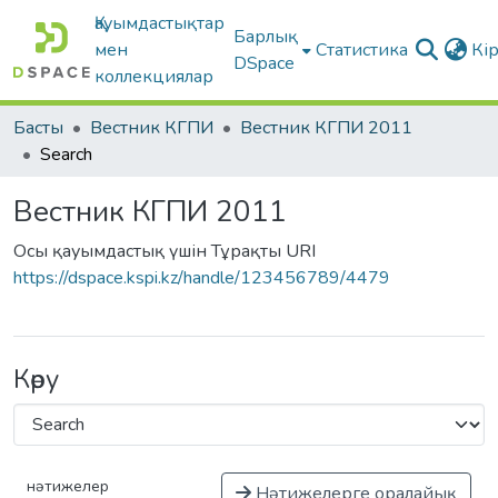
Қауымдастықтар
Барлық
мен
Статистика
Кі
DSpace
коллекциялар
Басты
Вестник КГПИ
Вестник КГПИ 2011
Search
Вестник КГПИ 2011
Осы қауымдастық үшін Тұрақты URI
https://dspace.kspi.kz/handle/123456789/4479
Көру
нәтижелер
Нәтижелерге оралайық