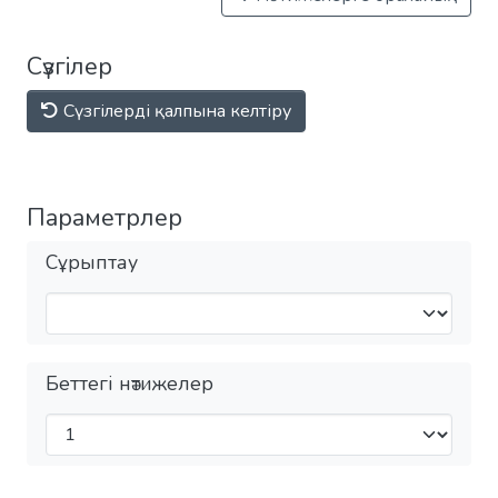
Сүзгілер
Сүзгілерді қалпына келтіру
Параметрлер
Сұрыптау
Беттегі нәтижелер